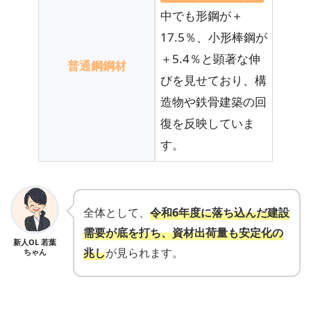
中でも形鋼が＋
17.5％、小形棒鋼が
＋5.4％と顕著な伸
普通鋼鋼材
びを見せており、構
造物や鉄骨建築の回
復を反映していま
す。
全体として、
令和6年度に落ち込んだ建設
需要が底を打ち、資材出荷量も安定化の
新人OL 若葉
兆し
が見られます。
ちゃん