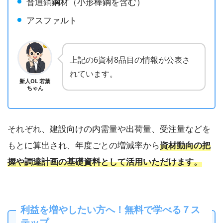
普通鋼鋼材（小形棒鋼を含む）
アスファルト
上記の6資材8品目の情報が公表さ
れています。
新人OL 若葉
ちゃん
それぞれ、建設向けの内需量や出荷量、受注量などを
もとに算出され、年度ごとの増減率から
資材動向の把
握や調達計画の基礎資料として活用いただけます。
利益を増やしたい方へ！無料で学べる７ス
テップ