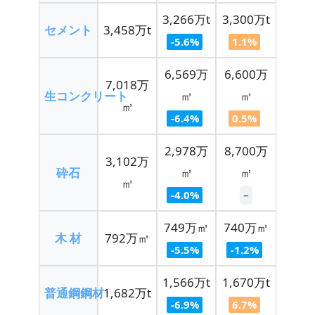
3,266万t
3,300万t
セメント
3,458万t
-5.6%
1.1%
6,569万
6,600万
7,018万
生コンクリート
㎥
㎥
㎥
-6.4%
0.5%
2,978万
8,700万
3,102万
砕石
㎥
㎥
㎥
-4.0%
–
749万㎥
740万㎥
木 材
792万㎥
-5.5%
-1.2%
1,566万t
1,670万t
普通鋼鋼材
1,682万t
-6.9%
6.7%