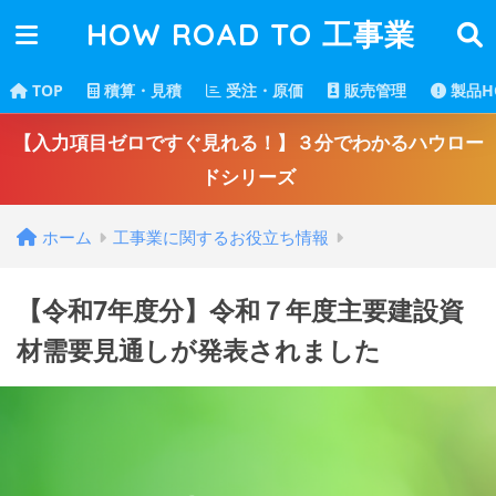
HOW ROAD TO 工事業
TOP
積算・見積
受注・原価
販売管理
製品H
【入力項目ゼロですぐ見れる！】３分でわかるハウロー
ドシリーズ
ホーム
工事業に関するお役立ち情報
【令和7年度分】令和７年度主要建設資
材需要見通しが発表されました