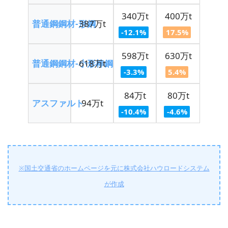
340万t
400万t
普通鋼鋼材-形鋼
387万t
-12.1%
17.5%
598万t
630万t
普通鋼鋼材-小形棒鋼
618万t
-3.3%
5.4%
84万t
80万t
アスファルト
94万t
-10.4%
-4.6%
※国土交通省のホームページを元に株式会社ハウロードシステム
が作成