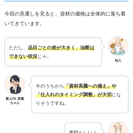
今回の見通しを見ると、資材の価格は全体的に落ち着
いてきています。
ただし、
品目ごとの差が大きく、油断は
できない状況
じゃ。
仙人
今のうちから
「資材高騰への備え」や
「仕入れのタイミング調整」が大切
にな
新人OL 若葉
りそうですね。
ちゃん
素晴らしい！